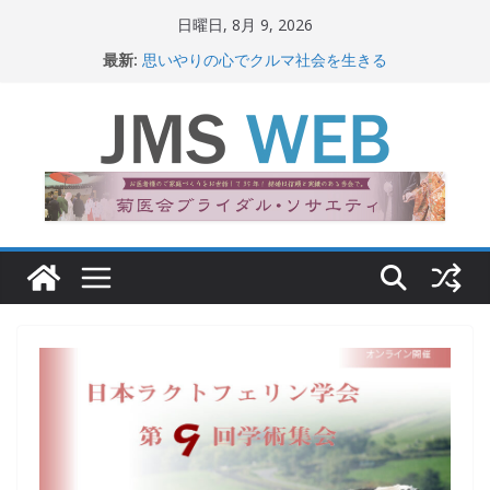
コ
日曜日, 8月 9, 2026
ン
最新:
思いやりの心でクルマ社会を生きる
テ
赤十字が繋ぐ人の命、人の尊厳
岐路に立つiPS 細胞研究
ン
関東大震災から100 年
ツ
新生ニッポン！
へ
ス
キ
ッ
プ