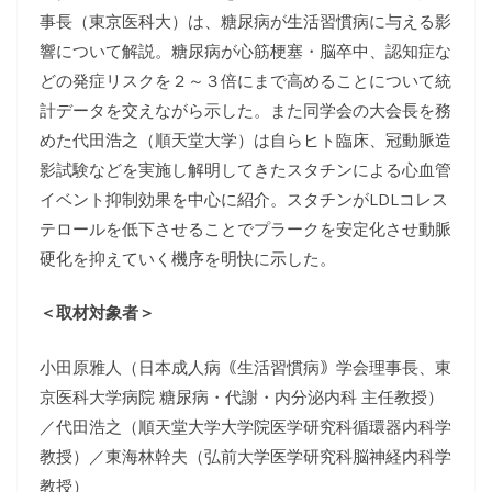
事長（東京医科大）は、糖尿病が生活習慣病に与える影
響について解説。糖尿病が心筋梗塞・脳卒中、認知症な
どの発症リスクを２～３倍にまで高めることについて統
計データを交えながら示した。また同学会の大会長を務
めた代田浩之（順天堂大学）は自らヒト臨床、冠動脈造
影試験などを実施し解明してきたスタチンによる心血管
イベント抑制効果を中心に紹介。スタチンがLDLコレス
テロールを低下させることでプラークを安定化させ動脈
硬化を抑えていく機序を明快に示した。
＜取材対象者＞
小田原雅人（日本成人病｟生活習慣病｠学会理事長、東
京医科大学病院 糖尿病・代謝・内分泌内科 主任教授）
／代田浩之（順天堂大学大学院医学研究科循環器内科学
教授）／東海林幹夫（弘前大学医学研究科脳神経内科学
教授）