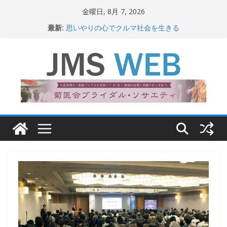
コ
金曜日, 8月 7, 2026
ン
最新:
思いやりの心でクルマ社会を生きる
テ
赤十字が繋ぐ人の命、人の尊厳
岐路に立つiPS 細胞研究
ン
関東大震災から100 年
ツ
新生ニッポン！
へ
ス
キ
ッ
プ