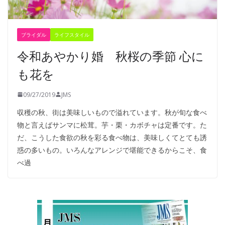
ブライダル
ライフスタイル
令和あやかり婚 秋桜の季節 心に
も花を
09/27/2019
JMS
収穫の秋、街は美味しいもので溢れています。秋が旬な食べ
物と言えばサンマに松茸。芋・栗・カボチャは定番です。た
だ、こうした食欲の秋を彩る食べ物は、美味しくてとても誘
惑の多いもの。いろんなアレンジで堪能できるからこそ、食
べ過