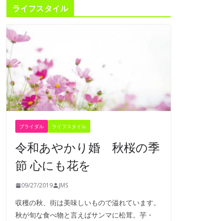
ライフスタイル
ブライダル
ライフスタイル
令和あやかり婚 秋桜の季
節 心にも花を
09/27/2019
JMS
収穫の秋、街は美味しいもので溢れています。
秋が旬な食べ物と言えばサンマに松茸。芋・