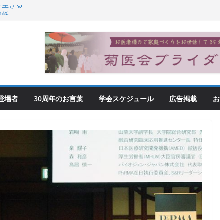
を生きる
尊厳
登場者
30周年のお言葉
学会スケジュール
広告掲載
お