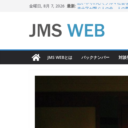
コ
最新:
思いやりの心でクルマ社会
金曜日, 8月 7, 2026
ン
赤十字が繋ぐ人の命、人の
岐路に立つiPS 細胞研究
テ
関東大震災から100 年
ン
新生ニッポン！
ツ
へ
ス
JMS WEBとは
バックナンバー
対談
キ
ッ
プ