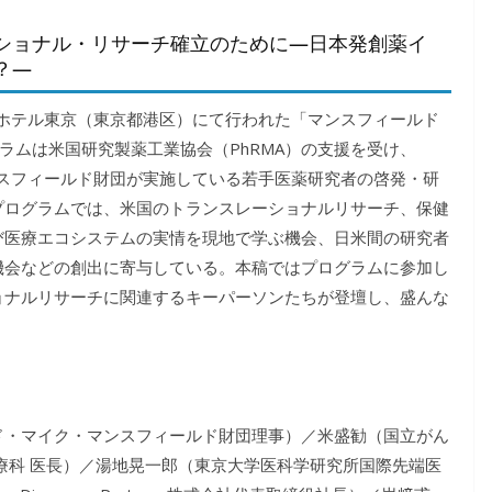
ショナル・リサーチ確立のために—日本発創薬イ
？—
ンタルホテル東京（東京都港区）にて行われた「マンスフィールド
グラムは米国研究製薬工業協会（PhRMA）の支援を受け、
ンスフィールド財団が実施している若手医薬研究者の啓発・研
プログラムでは、米国のトランスレーショナルリサーチ、保健
び医療エコシステムの実情を現地で学ぶ機会、日米間の研究者
機会などの創出に寄与している。本稿ではプログラムに参加し
ョナルリサーチに関連するキーパーソンたちが登壇し、盛んな
ド・マイク・マンスフィールド財団理事）／米盛勧（国立がん
療科 医長）／湯地晃一郎（東京大学医科学研究所国際先端医