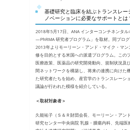
基礎研究と臨床を結ぶトランスレー
ノベーションに必要なサポートとは
2018年5月17日、ANA インターコンチネ
—PhRMA 研究者プログラム」を取材。同プロ
2013年よりモーリーン・アンド・マイク・マ
修を目的とする米国への派遣プログラム。この
医療政策、医薬品の研究開発動向、規制状況及
間ネットワークを構築し、将来の連携に向けた
た研究者たちを始め、産官学のトランスレーシ
議論が行われた模様を紹介している。
＜取材対象者＞
久能祐子（Ｓ＆Ｒ財団会長、モーリーン・アン
研究センター中央病院 乳腺・腫瘍内科、先端医