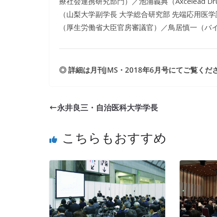
療社会連携研究部門）／池浦義典（Axcelead Drug
（山梨大学副学長 大学総合研究部 先端応用医
（厚生労働省大臣官房審議官）／鳥居慎一（バ
◎ 詳細は月刊JMS・2018年6月号にてご覧くだ
永井良三・自治医科大学学長
こちらもおすすめ