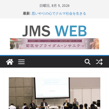
コ
日曜日, 8月 9, 2026
ン
最新:
思いやりの心でクルマ社会を生きる
テ
赤十字が繋ぐ人の命、人の尊厳
岐路に立つiPS 細胞研究
ン
関東大震災から100 年
ツ
新生ニッポン！
へ
ス
キ
ッ
プ