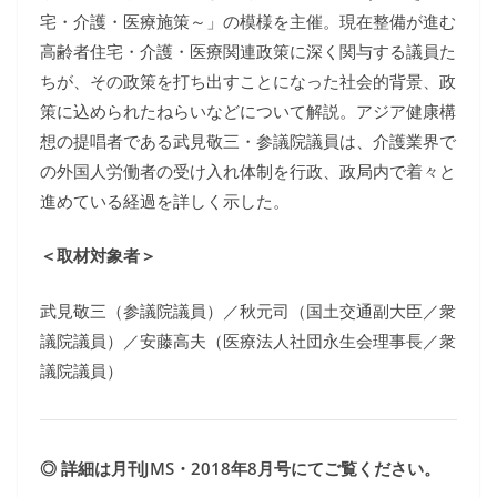
宅・介護・医療施策～」の模様を主催。現在整備が進む
高齢者住宅・介護・医療関連政策に深く関与する議員た
ちが、その政策を打ち出すことになった社会的背景、政
策に込められたねらいなどについて解説。アジア健康構
想の提唱者である武見敬三・参議院議員は、介護業界で
の外国人労働者の受け入れ体制を行政、政局内で着々と
進めている経過を詳しく示した。
＜取材対象者＞
武見敬三（参議院議員）／秋元司（国土交通副大臣／衆
議院議員）／安藤高夫（医療法人社団永生会理事長／衆
議院議員）
◎ 詳細は月刊JMS・2018年8月号にてご覧ください。