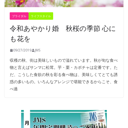
ブライダル
ライフスタイル
令和あやかり婚 秋桜の季節 心に
も花を
09/27/2019
JMS
収穫の秋、街は美味しいもので溢れています。秋が旬な食べ
物と言えばサンマに松茸。芋・栗・カボチャは定番です。た
だ、こうした食欲の秋を彩る食べ物は、美味しくてとても誘
惑の多いもの。いろんなアレンジで堪能できるからこそ、食
べ過