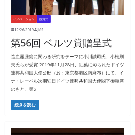
イノベーション
授賞式
12/26/2019
JMS
第56回 ベルツ賞贈呈式
造血器腫瘍に関わる研究をテーマに小川誠司氏、小松則
夫氏らが受賞 2019年11月28日、紅葉に彩られたドイツ
連邦共和国大使公邸（於：東京都港区南麻布）にて、イ
ナ・レーペル次期駐日ドイツ連邦共和国大使閣下御臨席
のもと、第5
続きを読む