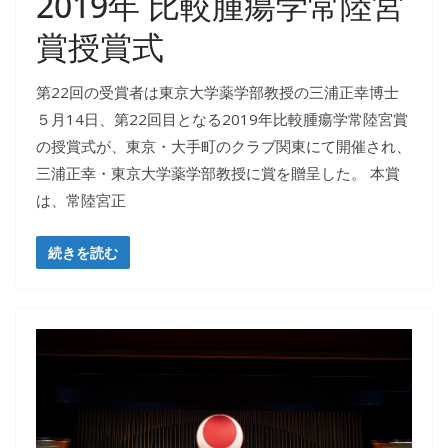
2019年 比較腫瘍学常陸宮
賞授賞式
第22回の受賞者は東京大学薬学部教授の三浦正幸博士
５月14日、第22回目となる2019年比較腫瘍学常陸宮賞
の授賞式が、東京・大手町のクラブ関東にて開催され、
三浦正幸・東京大学薬学部教授に賞を贈呈した。 本賞
は、常陸宮正
続きを読む