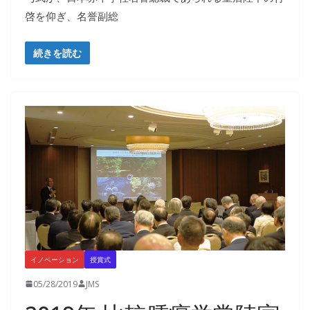
啓を仰ぎ、名誉副総
続きを読む
イノベーション
授賞式
05/28/2019
JMS