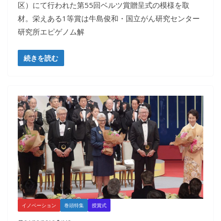
区）にて行われた第55回ベルツ賞贈呈式の模様を取
材。栄えある1等賞は牛島俊和・国立がん研究センター
研究所エピゲノム解
続きを読む
イノベーション
巻頭特集
授賞式