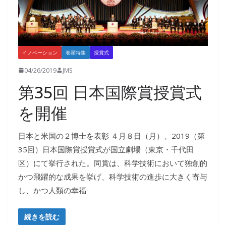
イノベーション
巻頭特集
授賞式
04/26/2019
JMS
第35回 日本国際賞授賞式
を開催
日本と米国の２博士を表彰 ４月８日（月）、2019（第
35回）日本国際賞授賞式が国立劇場（東京・千代田
区）にて挙行された。同賞は、科学技術において独創的
かつ飛躍的な成果を挙げ、科学技術の進歩に大きく寄与
し、かつ人類の幸福
続きを読む