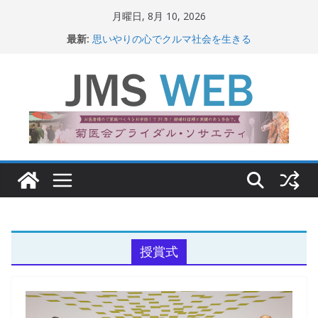
コ
月曜日, 8月 10, 2026
ン
最新:
思いやりの心でクルマ社会を生きる
テ
赤十字が繋ぐ人の命、人の尊厳
岐路に立つiPS 細胞研究
ン
関東大震災から100 年
ツ
新生ニッポン！
へ
ス
キ
ッ
プ
授賞式