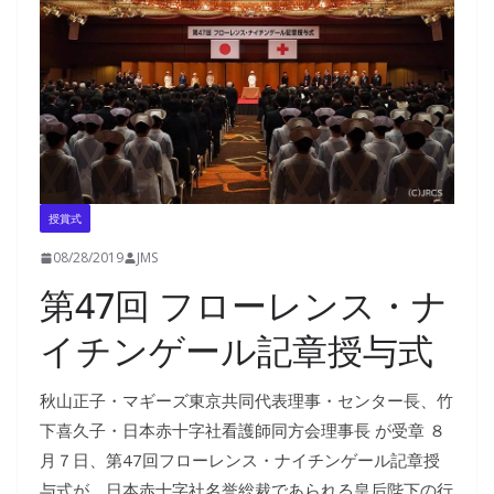
授賞式
08/28/2019
JMS
第47回 フローレンス・ナ
イチンゲール記章授与式
秋山正子・マギーズ東京共同代表理事・センター長、竹
下喜久子・日本赤十字社看護師同方会理事長 が受章 ８
月７日、第47回フローレンス・ナイチンゲール記章授
与式が、日本赤十字社名誉総裁であられる皇后陛下の行