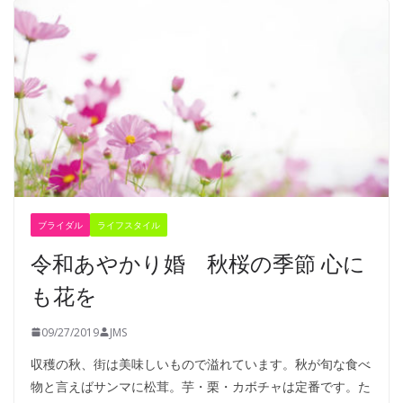
ブライダル
ライフスタイル
令和あやかり婚 秋桜の季節 心に
も花を
09/27/2019
JMS
収穫の秋、街は美味しいもので溢れています。秋が旬な食べ
物と言えばサンマに松茸。芋・栗・カボチャは定番です。た