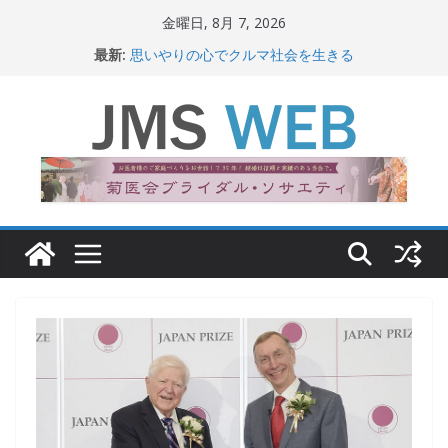
コ
金曜日, 8月 7, 2026
ン
最新:
思いやりの心でクルマ社会を生きる
テ
赤十字が繋ぐ人の命、人の尊厳
岐路に立つiPS 細胞研究
ン
関東大震災から100 年
ツ
新生ニッポン！
へ
ス
キ
ッ
プ