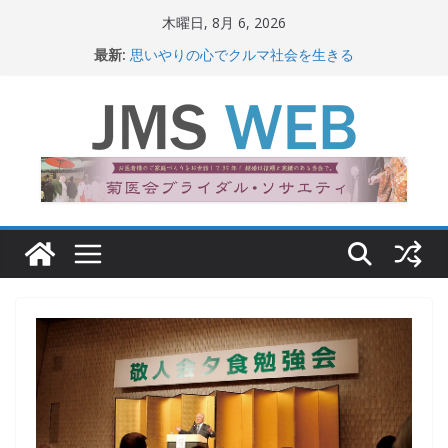
コ
木曜日, 8月 6, 2026
ン
最新:
思いやりの心でクルマ社会を生きる
テ
赤十字が繋ぐ人の命、人の尊厳
岐路に立つiPS 細胞研究
ン
関東大震災から100 年
ツ
新生ニッポン！
へ
ス
キ
ッ
プ