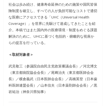
社会は歩み続け、健康寿命延伸のための施策や国民皆保
険制度を確立し、すべての人が負担可能なコストで適切
な医療にアクセスできる「UHC（Universal Health
Coverage）」を世界に先駆けて達成してきたことを紹
介。本稿ではまた国内外の医療環境・制度をめぐる課題
解決のために、UHCに基づく包括的・俯瞰的な視座か
らの提言を行っている。
＜取材対象者＞
武見敬三（参議院自由民主党政策審議会長）／河北博文
（東京都病院協会会長）／尾﨑治夫（東京都医師会会
長）／横倉義武（日本医師会会長）／高橋英登（日本歯
科医師連盟会長）／山本信夫（日本薬剤師会会長）／黒
岩祐治（神奈川県知事）