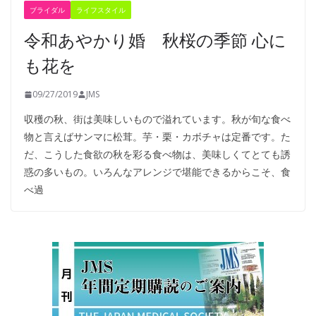
ブライダル
ライフスタイル
令和あやかり婚 秋桜の季節 心に
も花を
09/27/2019
JMS
収穫の秋、街は美味しいもので溢れています。秋が旬な食べ
物と言えばサンマに松茸。芋・栗・カボチャは定番です。た
だ、こうした食欲の秋を彩る食べ物は、美味しくてとても誘
惑の多いもの。いろんなアレンジで堪能できるからこそ、食
べ過