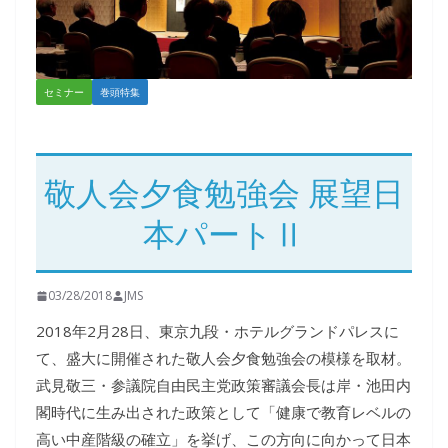
セミナー
巻頭特集
敬人会夕食勉強会 展望日
本パートⅡ
03/28/2018
JMS
2018年2月28日、東京九段・ホテルグランドパレスに
て、盛大に開催された敬人会夕食勉強会の模様を取材。
武見敬三・参議院自由民主党政策審議会長は岸・池田内
閣時代に生み出された政策として「健康で教育レベルの
高い中産階級の確立」を挙げ、この方向に向かって日本