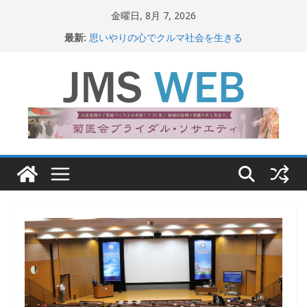
コ
金曜日, 8月 7, 2026
ン
最新:
思いやりの心でクルマ社会を生きる
テ
赤十字が繋ぐ人の命、人の尊厳
岐路に立つiPS 細胞研究
ン
関東大震災から100 年
ツ
新生ニッポン！
へ
ス
キ
ッ
プ