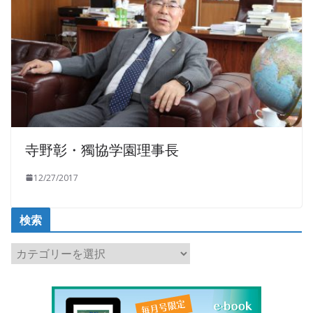
寺野彰・獨協学園理事長
12/27/2017
検索
検
索