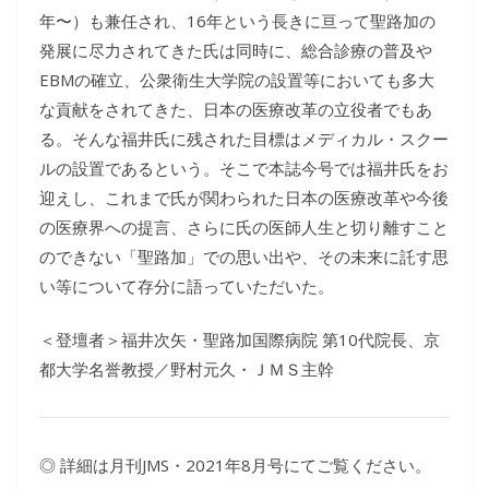
年〜）も兼任され、16年という長きに亘って聖路加の
発展に尽力されてきた氏は同時に、総合診療の普及や
EBMの確立、公衆衛生大学院の設置等においても多大
な貢献をされてきた、日本の医療改革の立役者でもあ
る。そんな福井氏に残された目標はメディカル・スクー
ルの設置であるという。そこで本誌今号では福井氏をお
迎えし、これまで氏が関わられた日本の医療改革や今後
の医療界への提言、さらに氏の医師人生と切り離すこと
のできない「聖路加」での思い出や、その未来に託す思
い等について存分に語っていただいた。
＜登壇者＞福井次矢・聖路加国際病院 第10代院長、京
都大学名誉教授／野村元久・ＪＭＳ主幹
◎ 詳細は月刊JMS・2021年8月号にてご覧ください。