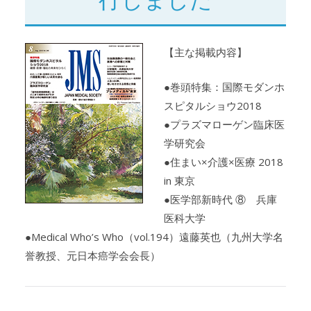
【主な掲載内容】
●巻頭特集：国際モダンホ
スピタルショウ2018
●プラズマローゲン臨床医
学研究会
●住まい×介護×医療 2018
in 東京
●医学部新時代 ⑧ 兵庫
医科大学
●Medical Who’s Who（vol.194）遠藤英也（九州大学名
誉教授、元日本癌学会会長）