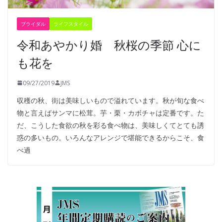
ブライダル
ライフスタイル
令和あやかり婚 秋桜の季節 心に
も花を
09/27/2019
JMS
収穫の秋、街は美味しいもので溢れています。秋が旬な食べ
物と言えばサンマに松茸。芋・栗・カボチャは定番です。た
だ、こうした食欲の秋を彩る食べ物は、美味しくてとても誘
惑の多いもの。いろんなアレンジで堪能できるからこそ、食
べ過