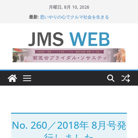
コ
月曜日, 8月 10, 2026
ン
最新:
思いやりの心でクルマ社会を生きる
テ
赤十字が繋ぐ人の命、人の尊厳
岐路に立つiPS 細胞研究
ン
関東大震災から100 年
ツ
新生ニッポン！
へ
ス
キ
ッ
プ
No. 260／2018年 8月号発
行しました