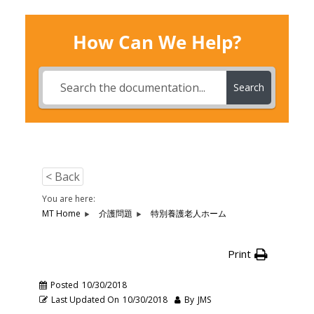
How Can We Help?
Search
< Back
You are here:
MT Home
介護問題
特別養護老人ホーム
Print
Posted
10/30/2018
Last Updated On
10/30/2018
By
JMS