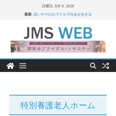
コ
日曜日, 8月 9, 2026
ン
最新:
思いやりの心でクルマ社会を生きる
テ
赤十字が繋ぐ人の命、人の尊厳
岐路に立つiPS 細胞研究
ン
関東大震災から100 年
ツ
新生ニッポン！
へ
ス
キ
ッ
プ
特別養護老人ホーム