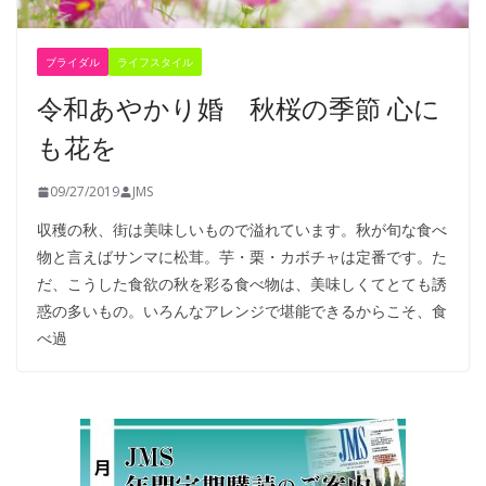
ブライダル
ライフスタイル
令和あやかり婚 秋桜の季節 心に
も花を
09/27/2019
JMS
収穫の秋、街は美味しいもので溢れています。秋が旬な食べ
物と言えばサンマに松茸。芋・栗・カボチャは定番です。た
だ、こうした食欲の秋を彩る食べ物は、美味しくてとても誘
惑の多いもの。いろんなアレンジで堪能できるからこそ、食
べ過