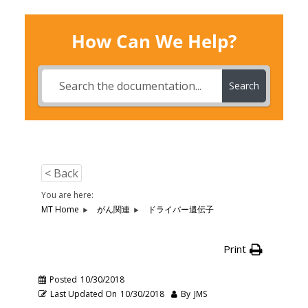
How Can We Help?
Search
< Back
You are here:
MT Home
がん関連
ドライバー遺伝子
Print
Posted
10/30/2018
Last Updated On
10/30/2018
By
JMS