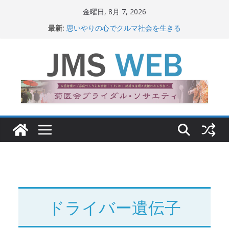
コ
金曜日, 8月 7, 2026
ン
最新:
思いやりの心でクルマ社会を生きる
テ
赤十字が繋ぐ人の命、人の尊厳
岐路に立つiPS 細胞研究
ン
関東大震災から100 年
ツ
新生ニッポン！
へ
ス
キ
ッ
プ
ドライバー遺伝子