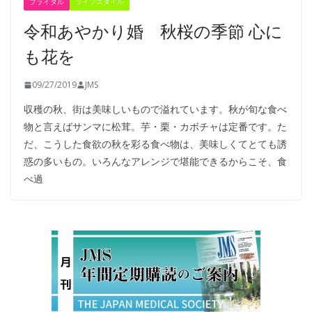
ブライダル
ライフスタイル
令和あやかり婚 秋桜の季節 心に
も花を
09/27/2019
JMS
収穫の秋、街は美味しいもので溢れています。秋が旬な食べ
物と言えばサンマに松茸。芋・栗・カボチャは定番です。た
だ、こうした食欲の秋を彩る食べ物は、美味しくてとても誘
惑の多いもの。いろんなアレンジで堪能できるからこそ、食
べ過