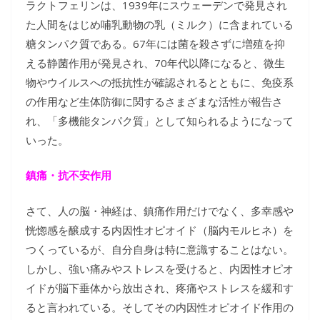
ラクトフェリンは、1939年にスウェーデンで発見され
た人間をはじめ哺乳動物の乳（ミルク）に含まれている
糖タンパク質である。67年には菌を殺さずに増殖を抑
える静菌作用が発見され、70年代以降になると、微生
物やウイルスへの抵抗性が確認されるとともに、免疫系
の作用など生体防御に関するさまざまな活性が報告さ
れ、「多機能タンパク質」として知られるようになって
いった。
鎮痛・抗不安作用
さて、人の脳・神経は、鎮痛作用だけでなく、多幸感や
恍惚感を醸成する内因性オピオイド（脳内モルヒネ）を
つくっているが、自分自身は特に意識することはない。
しかし、強い痛みやストレスを受けると、内因性オピオ
イドが脳下垂体から放出され、疼痛やストレスを緩和す
ると言われている。そしてその内因性オピオイド作用の