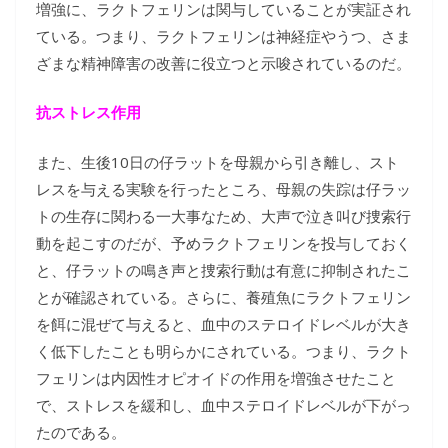
増強に、ラクトフェリンは関与していることが実証され
ている。つまり、ラクトフェリンは神経症やうつ、さま
ざまな精神障害の改善に役立つと示唆されているのだ。
抗ストレス作用
また、生後10日の仔ラットを母親から引き離し、スト
レスを与える実験を行ったところ、母親の失踪は仔ラッ
トの生存に関わる一大事なため、大声で泣き叫び捜索行
動を起こすのだが、予めラクトフェリンを投与しておく
と、仔ラットの鳴き声と捜索行動は有意に抑制されたこ
とが確認されている。さらに、養殖魚にラクトフェリン
を餌に混ぜて与えると、血中のステロイドレベルが大き
く低下したことも明らかにされている。つまり、ラクト
フェリンは内因性オピオイドの作用を増強させたこと
で、ストレスを緩和し、血中ステロイドレベルが下がっ
たのである。