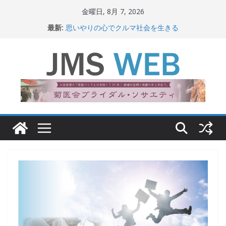
コ
金曜日, 8月 7, 2026
ン
最新:
思いやりの心でクルマ社会を生きる
テ
赤十字が繋ぐ人の命、人の尊厳
岐路に立つiPS 細胞研究
ン
関東大震災から100 年
ツ
新生ニッポン！
へ
ス
キ
ッ
プ