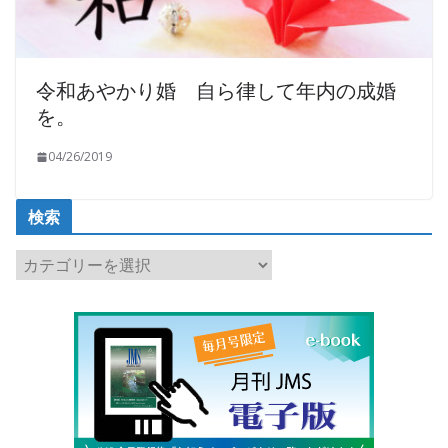
令和あやかり婚 自ら律して年内の成婚
を。
04/26/2019
検索
検
索