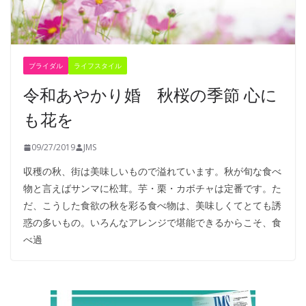
ブライダル
ライフスタイル
令和あやかり婚 秋桜の季節 心に
も花を
09/27/2019
JMS
収穫の秋、街は美味しいもので溢れています。秋が旬な食べ
物と言えばサンマに松茸。芋・栗・カボチャは定番です。た
だ、こうした食欲の秋を彩る食べ物は、美味しくてとても誘
惑の多いもの。いろんなアレンジで堪能できるからこそ、食
べ過