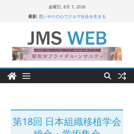
コ
金曜日, 8月 7, 2026
ン
最新:
思いやりの心でクルマ社会を生きる
テ
赤十字が繋ぐ人の命、人の尊厳
岐路に立つiPS 細胞研究
ン
関東大震災から100 年
ツ
新生ニッポン！
へ
ス
キ
ッ
プ
第18回 日本組織移植学会
総会・学術集会