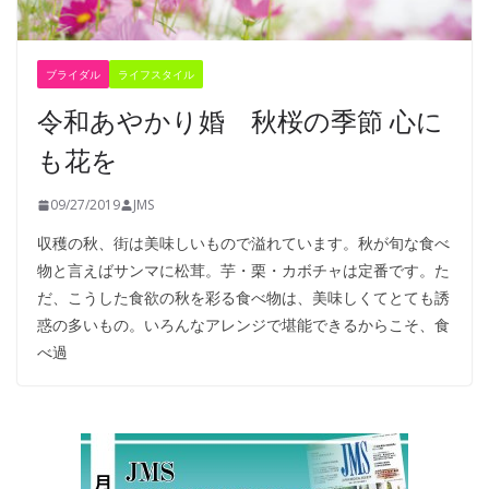
ブライダル
ライフスタイル
令和あやかり婚 秋桜の季節 心に
も花を
09/27/2019
JMS
収穫の秋、街は美味しいもので溢れています。秋が旬な食べ
物と言えばサンマに松茸。芋・栗・カボチャは定番です。た
だ、こうした食欲の秋を彩る食べ物は、美味しくてとても誘
惑の多いもの。いろんなアレンジで堪能できるからこそ、食
べ過