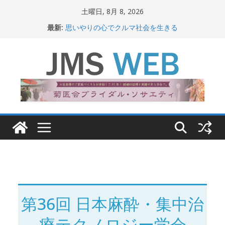
コ
土曜日, 8月 8, 2026
ン
最新:
思いやりの心でクルマ社会を生きる
テ
赤十字が繋ぐ人の命、人の尊厳
岐路に立つiPS 細胞研究
ン
関東大震災から100 年
ツ
新生ニッポン！
へ
ス
キ
ッ
プ
第36回 日本麻酔・集中治
療テクノロジー学会