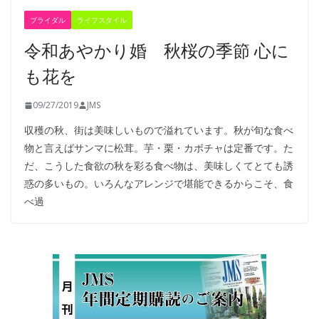
ブライダル
ライフスタイル
令和あやかり婚 秋桜の季節 心に
も花を
09/27/2019
JMS
収穫の秋、街は美味しいもので溢れています。秋が旬な食べ
物と言えばサンマに松茸。芋・栗・カボチャは定番です。た
だ、こうした食欲の秋を彩る食べ物は、美味しくてとても誘
惑の多いもの。いろんなアレンジで堪能できるからこそ、食
べ過