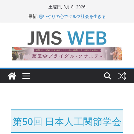
コ
土曜日, 8月 8, 2026
ン
最新:
思いやりの心でクルマ社会を生きる
テ
赤十字が繋ぐ人の命、人の尊厳
岐路に立つiPS 細胞研究
ン
関東大震災から100 年
ツ
新生ニッポン！
へ
ス
キ
ッ
プ
第50回 日本人工関節学会