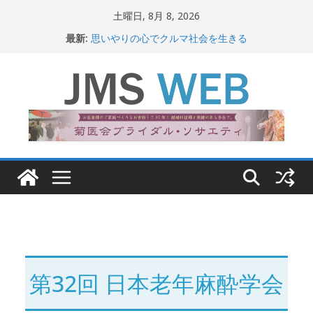
コ
土曜日, 8月 8, 2026
ン
最新:
思いやりの心でクルマ社会を生きる
テ
赤十字が繋ぐ人の命、人の尊厳
岐路に立つiPS 細胞研究
ン
関東大震災から100 年
ツ
新生ニッポン！
へ
ス
キ
ッ
プ
第32回 日本老年麻酔学会