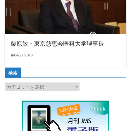
栗原敏・東京慈恵会医科大学理事長
04/27/2018
検索
検
索