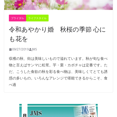
ブライダル
ライフスタイル
令和あやかり婚 秋桜の季節 心に
も花を
09/27/2019
JMS
収穫の秋、街は美味しいもので溢れています。秋が旬な食べ
物と言えばサンマに松茸。芋・栗・カボチャは定番です。た
だ、こうした食欲の秋を彩る食べ物は、美味しくてとても誘
惑の多いもの。いろんなアレンジで堪能できるからこそ、食
べ過