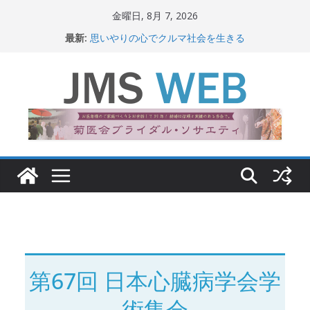
コ
金曜日, 8月 7, 2026
ン
最新:
思いやりの心でクルマ社会を生きる
テ
赤十字が繋ぐ人の命、人の尊厳
岐路に立つiPS 細胞研究
ン
関東大震災から100 年
ツ
新生ニッポン！
へ
ス
キ
ッ
プ
第67回 日本心臓病学会学
術集会