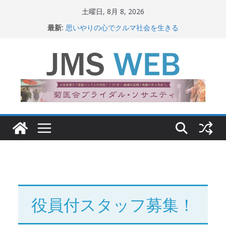
コ
土曜日, 8月 8, 2026
ン
最新:
思いやりの心でクルマ社会を生きる
テ
赤十字が繋ぐ人の命、人の尊厳
岐路に立つiPS 細胞研究
ン
関東大震災から100 年
ツ
新生ニッポン！
へ
ス
キ
ッ
プ
役員付スタッフ募集！