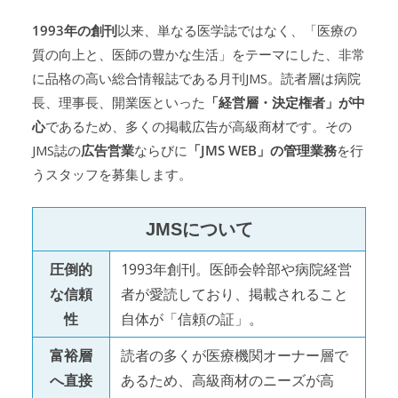
1993年の創刊
以来、単なる医学誌ではなく、「医療の
質の向上と、医師の豊かな生活」をテーマにした、非常
に品格の高い総合情報誌である月刊JMS。読者層は病院
長、理事長、開業医といった
「経営層・決定権者」が中
心
であるため、多くの掲載広告が高級商材です。その
JMS誌の
広告営業
ならびに
「JMS WEB」の管理業務
を行
うスタッフを募集します。
JMSについて
圧倒的
1993年創刊。医師会幹部や病院経営
な信頼
者が愛読しており、掲載されること
性
自体が「信頼の証」。
富裕層
読者の多くが医療機関オーナー層で
へ直接
あるため、高級商材のニーズが高