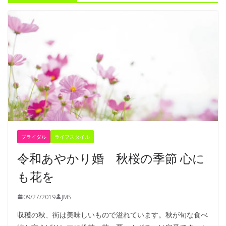
ブライダル
ライフスタイル
令和あやかり婚 秋桜の季節 心に
も花を
09/27/2019
JMS
収穫の秋、街は美味しいもので溢れています。秋が旬な食べ