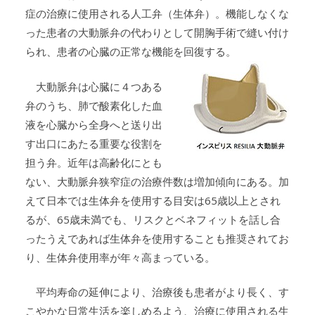
症の治療に使用される人工弁（生体弁）。機能しなくな
った患者の大動脈弁の代わりとして開胸手術で縫い付け
られ、患者の心臓の正常な機能を回復する。
大動脈弁は心臓に４つある
弁のうち、肺で酸素化した血
液を心臓から全身へと送り出
す出口にあたる重要な役割を
担う弁。近年は高齢化にとも
ない、大動脈弁狭窄症の治療件数は増加傾向にある。加
えて日本では生体弁を使用する目安は65歳以上とされ
るが、65歳未満でも、リスクとベネフィットを話し合
ったうえであれば生体弁を使用することも推奨されてお
り、生体弁使用率が年々高まっている。
平均寿命の延伸により、治療後も患者がより長く、す
こやかな日常生活を楽しめるよう、治療に使用される生