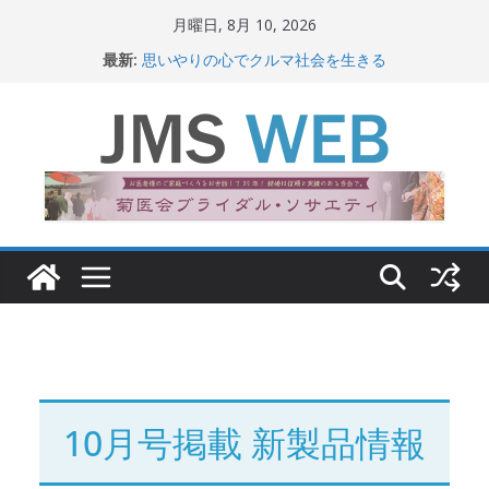
コ
月曜日, 8月 10, 2026
ン
最新:
思いやりの心でクルマ社会を生きる
テ
赤十字が繋ぐ人の命、人の尊厳
岐路に立つiPS 細胞研究
ン
関東大震災から100 年
ツ
新生ニッポン！
へ
ス
キ
ッ
プ
10月号掲載 新製品情報