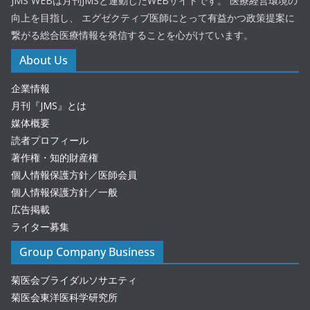
JMS WEBは月刊JMSと連動したWEBサイトです。 医療経営環境の
向上を目指し、 エグゼクティブ医師にとって有益かつ政策提案に
繋がる総合医療情報を発信することを心がけています。
About Us
企業情報
月刊『JMS』とは
媒体概要
読者プロフィール
著作権・知的財産権
個人情報保護方針／医師会員
個人情報保護方針／一般
広告掲載
ライター募集
Group Company Business
菊医会ブライダルソサエティ
菊医会東洋医科学研究所