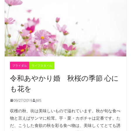
ブライダル
ライフスタイル
令和あやかり婚 秋桜の季節 心に
も花を
09/27/2019
JMS
収穫の秋、街は美味しいもので溢れています。秋が旬な食べ
物と言えばサンマに松茸。芋・栗・カボチャは定番です。た
だ、こうした食欲の秋を彩る食べ物は、美味しくてとても誘