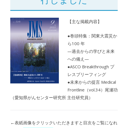
【主な掲載内容】
●巻頭特集：関東大震災か
ら100 年
―過去からの学びと未来
への備え―
●ASCO Breakthrough プ
レスブリーフィング
●未来からの提言 Medical
Frontline（vol.34）尾瀬功
（愛知県がんセンター研究所 主任研究員）
←表紙画像をクリックいただきますと目次をご覧になれ