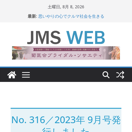
コ
土曜日, 8月 8, 2026
ン
最新:
思いやりの心でクルマ社会を生きる
テ
赤十字が繋ぐ人の命、人の尊厳
岐路に立つiPS 細胞研究
ン
関東大震災から100 年
ツ
新生ニッポン！
へ
ス
キ
ッ
プ
No. 316／2023年 9月号発
行しました