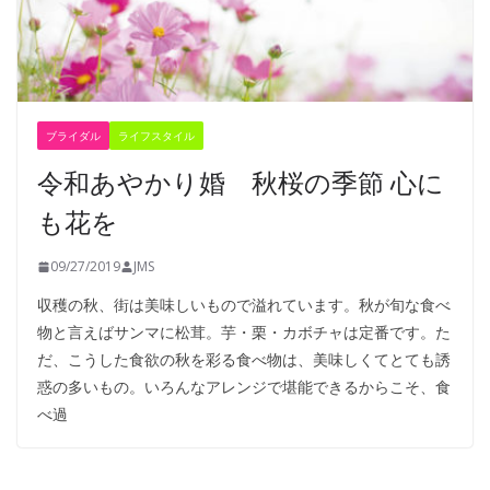
ブライダル
ライフスタイル
令和あやかり婚 秋桜の季節 心に
も花を
09/27/2019
JMS
収穫の秋、街は美味しいもので溢れています。秋が旬な食べ
物と言えばサンマに松茸。芋・栗・カボチャは定番です。た
だ、こうした食欲の秋を彩る食べ物は、美味しくてとても誘
惑の多いもの。いろんなアレンジで堪能できるからこそ、食
べ過