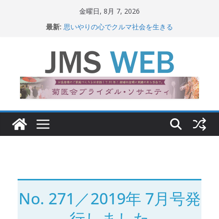
コ
金曜日, 8月 7, 2026
ン
最新:
思いやりの心でクルマ社会を生きる
テ
赤十字が繋ぐ人の命、人の尊厳
岐路に立つiPS 細胞研究
ン
関東大震災から100 年
ツ
新生ニッポン！
へ
ス
キ
ッ
プ
No. 271／2019年 7月号発
行しました