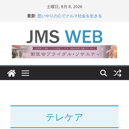
コ
土曜日, 8月 8, 2026
ン
最新:
思いやりの心でクルマ社会を生きる
テ
赤十字が繋ぐ人の命、人の尊厳
岐路に立つiPS 細胞研究
ン
関東大震災から100 年
ツ
新生ニッポン！
へ
ス
キ
ッ
プ
テレケア