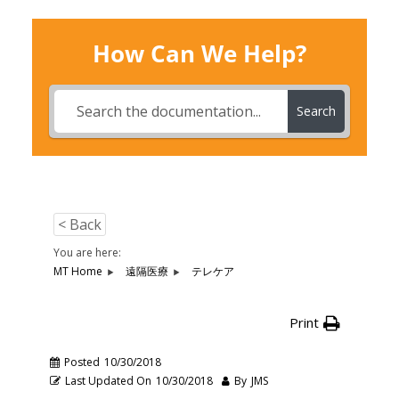
How Can We Help?
Search
< Back
You are here:
MT Home
遠隔医療
テレケア
Print
Posted
10/30/2018
Last Updated On
10/30/2018
By
JMS