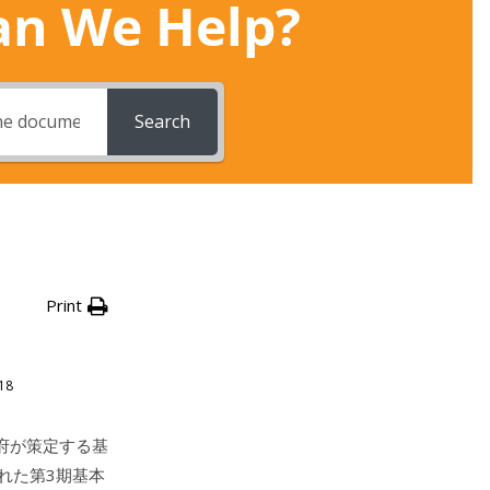
n We Help?
Search
Print
18
府が策定する基
された第3期基本