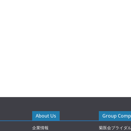
About Us
Group Compa
企業情報
菊医会ブライダ