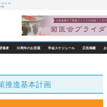
を生きる
尊厳
登場者
30周年のお言葉
学会スケジュール
広告掲載
お
策推進基本計画