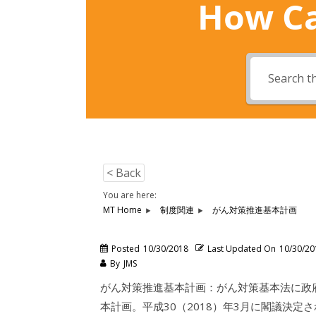
How Ca
< Back
You are here:
MT Home
制度関連
がん対策推進基本計画
Posted
10/30/2018
Last Updated On
10/30/20
By
JMS
がん対策推進基本計画：がん対策基本法に政
本計画。平成30（2018）年3月に閣議決定