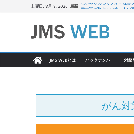
コ
最新:
思いやりの心でクルマ社会
土曜日, 8月 8, 2026
ン
赤十字が繋ぐ人の命、人の
岐路に立つiPS 細胞研究
テ
関東大震災から100 年
ン
新生ニッポン！
ツ
へ
ス
JMS WEBとは
バックナンバー
対談
キ
ッ
プ
がん対