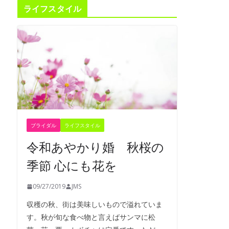
ライフスタイル
ブライダル
ライフスタイル
令和あやかり婚 秋桜の
季節 心にも花を
09/27/2019
JMS
収穫の秋、街は美味しいもので溢れていま
す。秋が旬な食べ物と言えばサンマに松