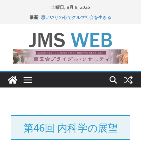
コ
土曜日, 8月 8, 2026
ン
最新:
思いやりの心でクルマ社会を生きる
テ
赤十字が繋ぐ人の命、人の尊厳
岐路に立つiPS 細胞研究
ン
関東大震災から100 年
ツ
新生ニッポン！
へ
ス
キ
ッ
プ
第46回 内科学の展望