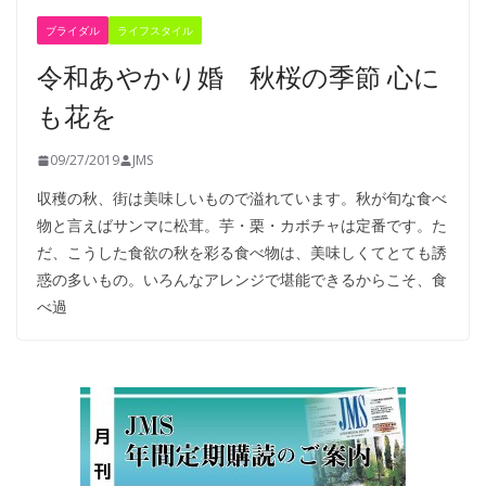
ブライダル
ライフスタイル
令和あやかり婚 秋桜の季節 心に
も花を
09/27/2019
JMS
収穫の秋、街は美味しいもので溢れています。秋が旬な食べ
物と言えばサンマに松茸。芋・栗・カボチャは定番です。た
だ、こうした食欲の秋を彩る食べ物は、美味しくてとても誘
惑の多いもの。いろんなアレンジで堪能できるからこそ、食
べ過