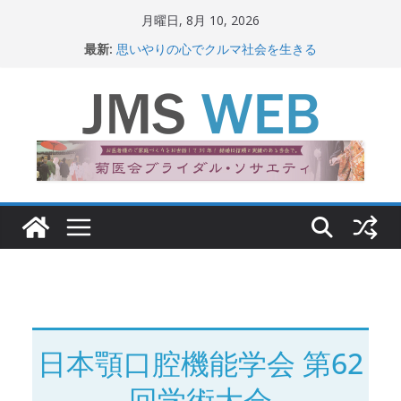
コ
月曜日, 8月 10, 2026
ン
最新:
思いやりの心でクルマ社会を生きる
テ
赤十字が繋ぐ人の命、人の尊厳
岐路に立つiPS 細胞研究
ン
関東大震災から100 年
ツ
新生ニッポン！
へ
ス
キ
ッ
プ
日本顎口腔機能学会 第62
回学術大会