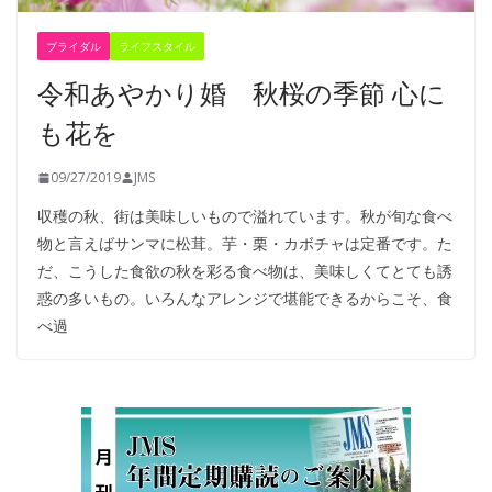
ブライダル
ライフスタイル
令和あやかり婚 秋桜の季節 心に
も花を
09/27/2019
JMS
収穫の秋、街は美味しいもので溢れています。秋が旬な食べ
物と言えばサンマに松茸。芋・栗・カボチャは定番です。た
だ、こうした食欲の秋を彩る食べ物は、美味しくてとても誘
惑の多いもの。いろんなアレンジで堪能できるからこそ、食
べ過