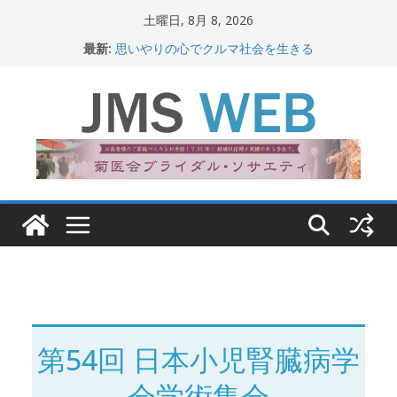
コ
土曜日, 8月 8, 2026
ン
最新:
思いやりの心でクルマ社会を生きる
テ
赤十字が繋ぐ人の命、人の尊厳
岐路に立つiPS 細胞研究
ン
関東大震災から100 年
ツ
新生ニッポン！
へ
ス
キ
ッ
プ
第54回 日本小児腎臓病学
会学術集会