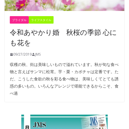
ブライダル
ライフスタイル
令和あやかり婚 秋桜の季節 心に
も花を
09/27/2019
JMS
収穫の秋、街は美味しいもので溢れています。秋が旬な食べ
物と言えばサンマに松茸。芋・栗・カボチャは定番です。た
だ、こうした食欲の秋を彩る食べ物は、美味しくてとても誘
惑の多いもの。いろんなアレンジで堪能できるからこそ、食
べ過