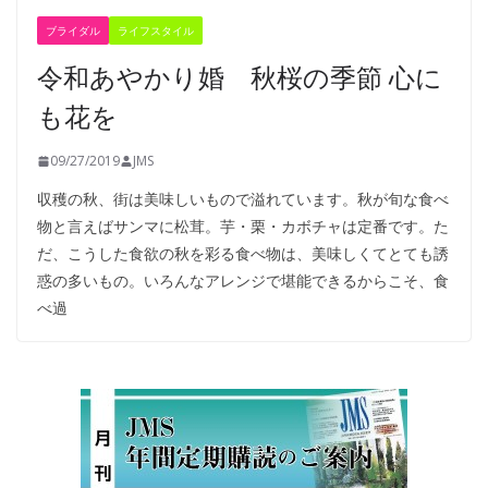
ブライダル
ライフスタイル
令和あやかり婚 秋桜の季節 心に
も花を
09/27/2019
JMS
収穫の秋、街は美味しいもので溢れています。秋が旬な食べ
物と言えばサンマに松茸。芋・栗・カボチャは定番です。た
だ、こうした食欲の秋を彩る食べ物は、美味しくてとても誘
惑の多いもの。いろんなアレンジで堪能できるからこそ、食
べ過