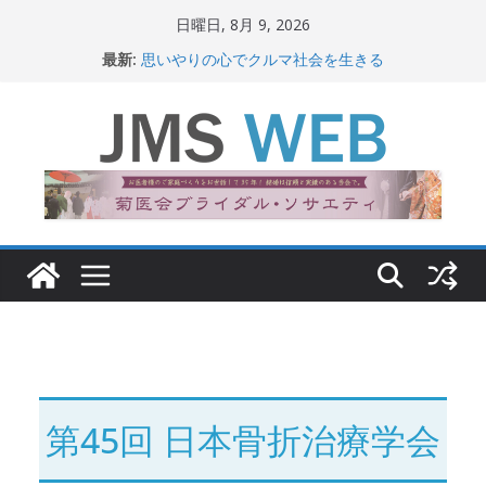
コ
日曜日, 8月 9, 2026
ン
最新:
思いやりの心でクルマ社会を生きる
テ
赤十字が繋ぐ人の命、人の尊厳
岐路に立つiPS 細胞研究
ン
関東大震災から100 年
ツ
新生ニッポン！
へ
ス
キ
ッ
プ
第45回 日本骨折治療学会