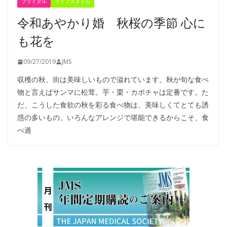
ブライダル
ライフスタイル
令和あやかり婚 秋桜の季節 心に
も花を
09/27/2019
JMS
収穫の秋、街は美味しいもので溢れています。秋が旬な食べ
物と言えばサンマに松茸。芋・栗・カボチャは定番です。た
だ、こうした食欲の秋を彩る食べ物は、美味しくてとても誘
惑の多いもの。いろんなアレンジで堪能できるからこそ、食
べ過