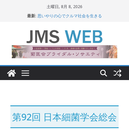
コ
土曜日, 8月 8, 2026
ン
最新:
思いやりの心でクルマ社会を生きる
テ
赤十字が繋ぐ人の命、人の尊厳
岐路に立つiPS 細胞研究
ン
関東大震災から100 年
ツ
新生ニッポン！
へ
ス
キ
ッ
プ
第92回 日本細菌学会総会