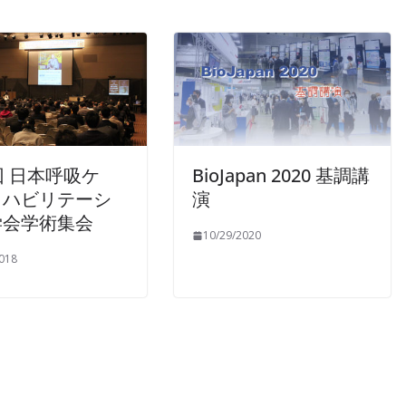
回 日本呼吸ケ
BioJapan 2020 基調講
リハビリテーシ
演
学会学術集会
10/29/2020
018