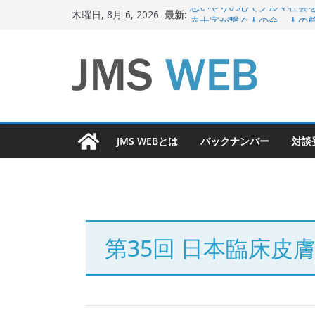
コ
最新:
思いやりの心でクルマ社会
木曜日, 8月 6, 2026
ン
赤十字が繋ぐ人の命、人の
岐路に立つiPS 細胞研究
テ
関東大震災から100 年
ン
新生ニッポン！
ツ
へ
ス
JMS WEBとは
バックナンバー
対談
キ
ッ
プ
第35回 日本臨床皮