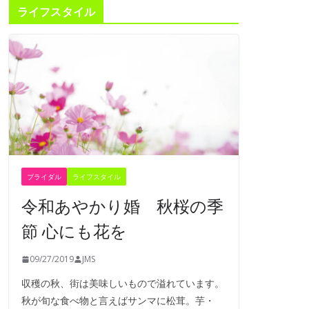
ライフスタイル
ブライダル
ライフスタイル
令和あやかり婚 秋桜の季
節 心にも花を
09/27/2019
JMS
収穫の秋、街は美味しいもので溢れています。
秋が旬な食べ物と言えばサンマに松茸。芋・