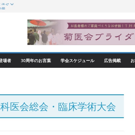
を生きる
尊厳
登場者
30周年のお言葉
学会スケジュール
広告掲載
お
膚科医会総会・臨床学術大会