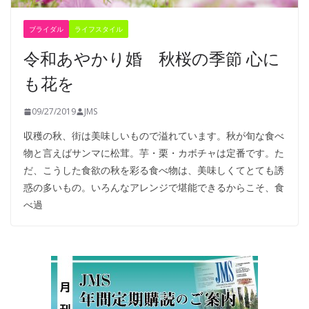
ブライダル
ライフスタイル
令和あやかり婚 秋桜の季節 心に
も花を
09/27/2019
JMS
収穫の秋、街は美味しいもので溢れています。秋が旬な食べ
物と言えばサンマに松茸。芋・栗・カボチャは定番です。た
だ、こうした食欲の秋を彩る食べ物は、美味しくてとても誘
惑の多いもの。いろんなアレンジで堪能できるからこそ、食
べ過