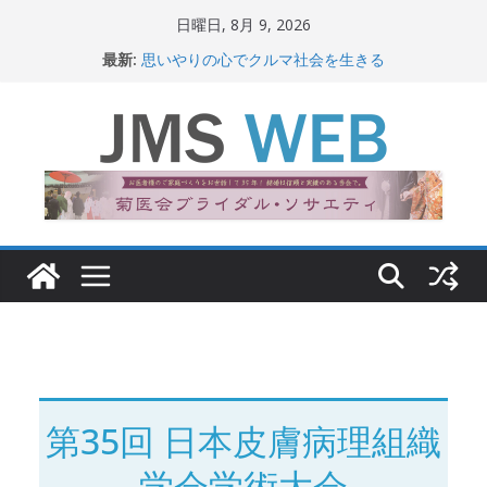
コ
日曜日, 8月 9, 2026
ン
最新:
思いやりの心でクルマ社会を生きる
テ
赤十字が繋ぐ人の命、人の尊厳
岐路に立つiPS 細胞研究
ン
関東大震災から100 年
ツ
新生ニッポン！
へ
ス
キ
ッ
プ
第35回 日本皮膚病理組織
学会学術大会