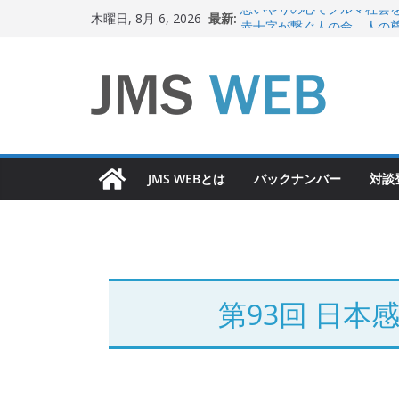
コ
最新:
思いやりの心でクルマ社会
木曜日, 8月 6, 2026
ン
赤十字が繋ぐ人の命、人の
岐路に立つiPS 細胞研究
テ
関東大震災から100 年
ン
新生ニッポン！
ツ
へ
ス
JMS WEBとは
バックナンバー
対談
キ
ッ
プ
第93回 日本