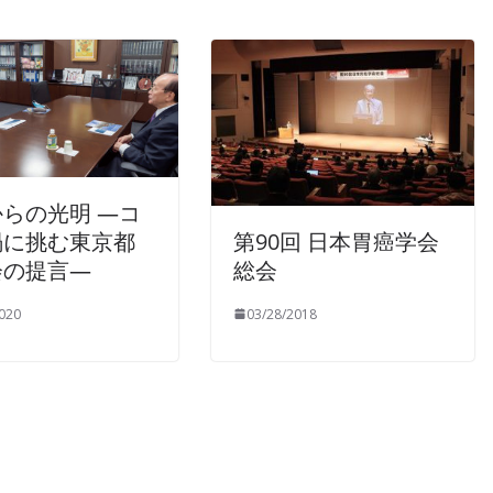
らの光明 —コ
第90回 日本胃癌学会
禍に挑む東京都
総会
会の提言—
03/28/2018
020