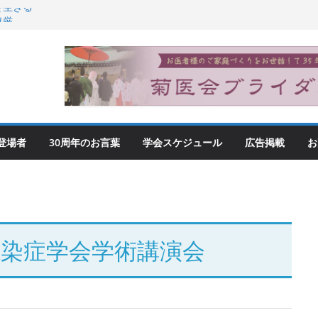
を生きる
尊厳
登場者
30周年のお言葉
学会スケジュール
広告掲載
お
感染症学会学術講演会