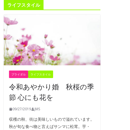
ライフスタイル
ブライダル
ライフスタイル
令和あやかり婚 秋桜の季
節 心にも花を
09/27/2019
JMS
収穫の秋、街は美味しいもので溢れています。
秋が旬な食べ物と言えばサンマに松茸。芋・