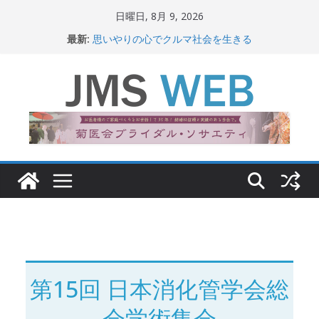
コ
日曜日, 8月 9, 2026
ン
最新:
思いやりの心でクルマ社会を生きる
テ
赤十字が繋ぐ人の命、人の尊厳
岐路に立つiPS 細胞研究
ン
関東大震災から100 年
ツ
新生ニッポン！
へ
ス
キ
ッ
プ
第15回 日本消化管学会総
会学術集会