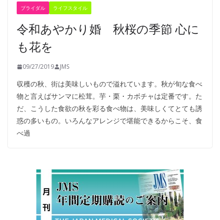
ブライダル
ライフスタイル
令和あやかり婚 秋桜の季節 心に
も花を
09/27/2019
JMS
収穫の秋、街は美味しいもので溢れています。秋が旬な食べ
物と言えばサンマに松茸。芋・栗・カボチャは定番です。た
だ、こうした食欲の秋を彩る食べ物は、美味しくてとても誘
惑の多いもの。いろんなアレンジで堪能できるからこそ、食
べ過