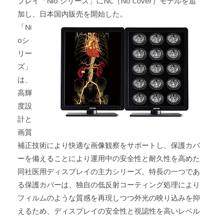
プレイ「Nio シリーズ」にNC（No Cover）モデルを追
加し、日本国内販売を開始した。
「Ni
oシ
リー
ズ」
は、
高輝
度設
計と
画質
補正技術により快適な画像観察をサポートし、保護カバ
ーを備えることにより運用中の安全性と耐久性を高めた
同社医用ディスプレイの主力シリーズ。特長の一つであ
る保護カバーは、独自の低反射コーティング処理により
フィルムのような質感を再現しつつ外光の映り込みを抑
えるため、ディスプレイの安全性と視認性を高いレベル