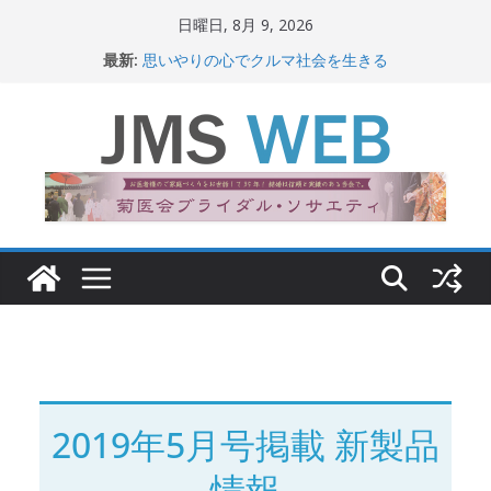
コ
日曜日, 8月 9, 2026
ン
最新:
思いやりの心でクルマ社会を生きる
テ
赤十字が繋ぐ人の命、人の尊厳
岐路に立つiPS 細胞研究
ン
関東大震災から100 年
ツ
新生ニッポン！
へ
ス
キ
ッ
プ
2019年5月号掲載 新製品
情報