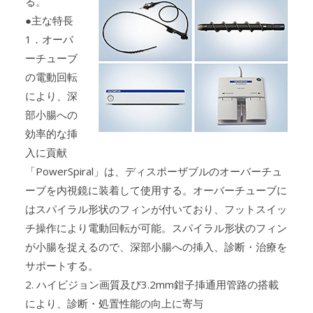
る。
●主な特長
1．オーバ
ーチューブ
の電動回転
により、深
部小腸への
効率的な挿
入に貢献
「PowerSpiral」は、ディスポーザブルのオーバーチュ
ーブを内視鏡に装着して使用する。オーバーチューブに
はスパイラル形状のフィンが付いており、フットスイッ
チ操作により電動回転が可能。スパイラル形状のフィン
が小腸を捉えるので、深部小腸への挿入、診断・治療を
サポートする。
2. ハイビジョン画質及び3.2mm鉗子挿通用管路の搭載
により、診断・処置性能の向上に寄与