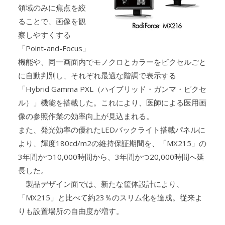
領域のみに焦点を絞
ることで、画像を観
察しやすくする
「Point-and-Focus」
機能や、同一画面内でモノクロとカラーをピクセルごと
に自動判別し、それぞれ最適な階調で表示する
「Hybrid Gamma PXL（ハイブリッド・ガンマ・ピクセ
ル）」機能を搭載した。これにより、医師による医用画
像の参照作業の効率向上が見込まれる。
また、発光効率の優れたLEDバックライト搭載パネルに
より、輝度180cd/m2の維持保証期間を、「MX215」の
3年間かつ10,000時間から、3年間かつ20,000時間へ延
長した。
製品デザイン面では、新たな筐体設計により、
「MX215」と比べて約23％のスリム化を達成。従来よ
りも設置場所の自由度が増す。