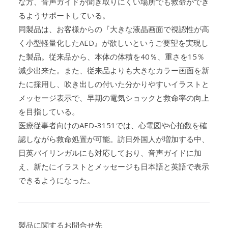
な方、音声ガイドが聞き取りにくい場所でも救命ができ
るようサポートしている。
同製品は、お客様からの『大きな液晶画面で視認性が高
く小型軽量化したAED』が欲しいというご要望を実現し
た製品。従来品から、本体の体積を40％、重さを15％
減少出来た。また、従来品よりも大きなカラー画面を新
たに採用し、吹き出しの付いた分かりやすいイラストと
メッセージ表示で、早期の電気ショックと救命率の向上
を目指している。
医療従事者向けのAED-3151では、心電図や心拍数を確
認しながら救命処置が可能。訪日外国人が増加する中、
日英バイリンガルにも対応しており、音声ガイドに加
え、新たにイラストとメッセージも日本語と英語で表示
できるようになった。
製品に関するお問合せ先