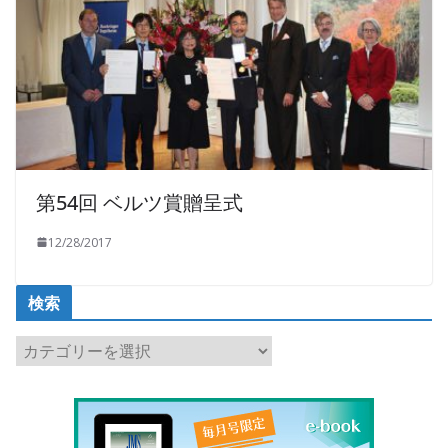
第54回 ベルツ賞贈呈式
12/28/2017
検索
検
索