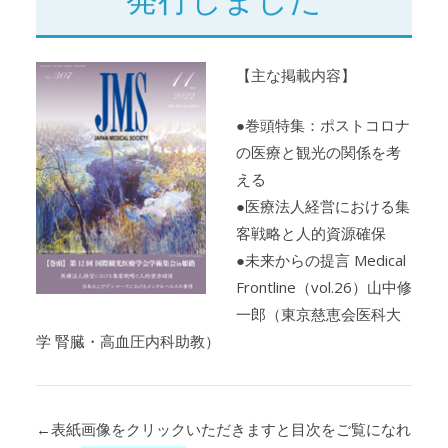
【主な掲載内容】
●巻頭特集：ポストコロナ
の医療と観光の関係を考
える
●医療法人経営における集
客戦略と人的資源確保
●未来からの提言 Medical
Frontline（vol.26）山中修
一郎（東京慈恵会医科大
学 腎臓・高血圧内科助教）
←表紙画像をクリックいただきますと目次をご覧になれ