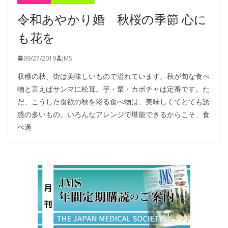
令和あやかり婚 秋桜の季節 心に
も花を
09/27/2019
JMS
収穫の秋、街は美味しいもので溢れています。秋が旬な食べ
物と言えばサンマに松茸。芋・栗・カボチャは定番です。た
だ、こうした食欲の秋を彩る食べ物は、美味しくてとても誘
惑の多いもの。いろんなアレンジで堪能できるからこそ、食
べ過