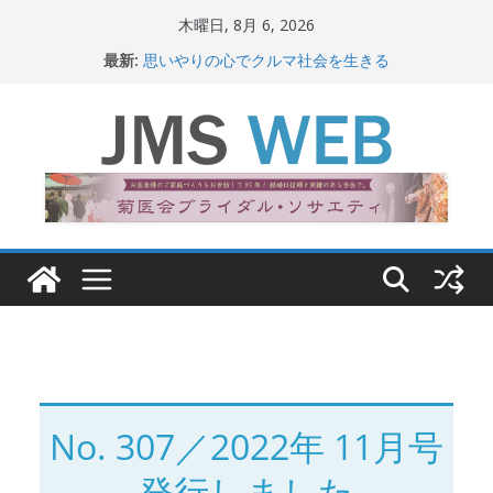
コ
木曜日, 8月 6, 2026
ン
最新:
思いやりの心でクルマ社会を生きる
テ
赤十字が繋ぐ人の命、人の尊厳
岐路に立つiPS 細胞研究
ン
関東大震災から100 年
ツ
新生ニッポン！
へ
ス
キ
ッ
プ
No. 307／2022年 11月号
発行しました