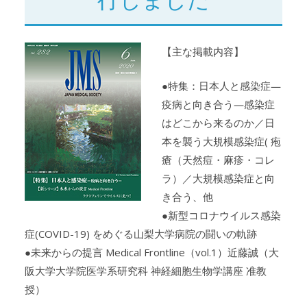
【主な掲載内容】
●特集：日本人と感染症―
疫病と向き合う―感染症
はどこから来るのか／日
本を襲う大規模感染症( 疱
瘡（天然痘・麻疹・コレ
ラ）／大規模感染症と向
き合う、他
●新型コロナウイルス感染
症(COVID-19) をめぐる山梨大学病院の闘いの軌跡
●未来からの提言 Medical Frontline（vol.1）近藤誠（大
阪大学大学院医学系研究科 神経細胞生物学講座 准教
授）