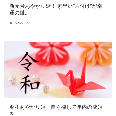
新元号あやかり婚！ 素早い”片付け”が幸
運の鍵。
02/26/2019
令和あやかり婚 自ら律して年内の成婚
を。