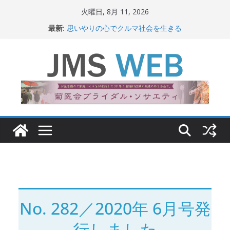
コ
火曜日, 8月 11, 2026
ン
最新:
思いやりの心でクルマ社会を生きる
テ
赤十字が繋ぐ人の命、人の尊厳
岐路に立つiPS 細胞研究
ン
関東大震災から100 年
ツ
新生ニッポン！
へ
ス
キ
ッ
プ
No. 282／2020年 6月号発
行しました