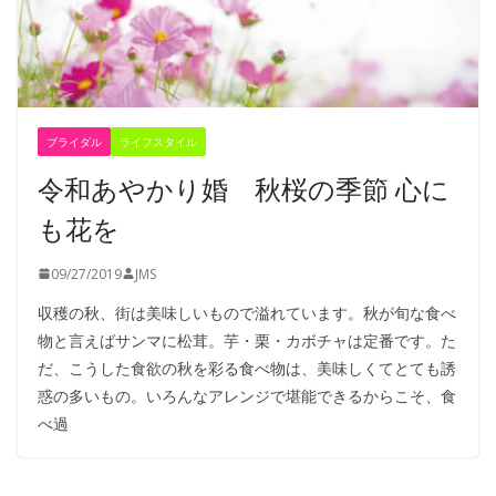
ブライダル
ライフスタイル
令和あやかり婚 秋桜の季節 心に
も花を
09/27/2019
JMS
収穫の秋、街は美味しいもので溢れています。秋が旬な食べ
物と言えばサンマに松茸。芋・栗・カボチャは定番です。た
だ、こうした食欲の秋を彩る食べ物は、美味しくてとても誘
惑の多いもの。いろんなアレンジで堪能できるからこそ、食
べ過