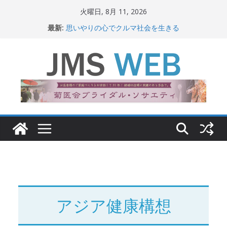
コ
火曜日, 8月 11, 2026
ン
最新:
思いやりの心でクルマ社会を生きる
テ
赤十字が繋ぐ人の命、人の尊厳
岐路に立つiPS 細胞研究
ン
関東大震災から100 年
ツ
新生ニッポン！
へ
ス
キ
ッ
プ
アジア健康構想