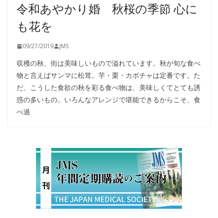
令和あやかり婚 秋桜の季節 心に
も花を
09/27/2019
JMS
収穫の秋、街は美味しいもので溢れています。秋が旬な食べ
物と言えばサンマに松茸。芋・栗・カボチャは定番です。た
だ、こうした食欲の秋を彩る食べ物は、美味しくてとても誘
惑の多いもの。いろんなアレンジで堪能できるからこそ、食
べ過