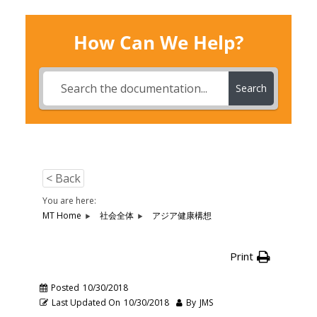
How Can We Help?
Search
< Back
You are here:
MT Home
社会全体
アジア健康構想
Print
Posted
10/30/2018
Last Updated On
10/30/2018
By
JMS