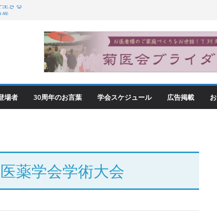
を生きる
尊厳
登場者
30周年のお言葉
学会スケジュール
広告掲載
お
漢医薬学会学術大会