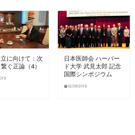
設立に向けて：次
日本医師会 ハーバー
に繋ぐ正論（4）
ド大学 武見太郎 記念
国際シンポジウム
019
02/28/2018