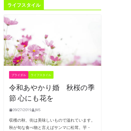
ライフスタイル
ブライダル
ライフスタイル
令和あやかり婚 秋桜の季
節 心にも花を
09/27/2019
JMS
収穫の秋、街は美味しいもので溢れています。
秋が旬な食べ物と言えばサンマに松茸。芋・