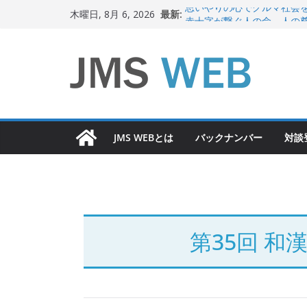
コ
最新:
思いやりの心でクルマ社会
木曜日, 8月 6, 2026
ン
赤十字が繋ぐ人の命、人の
岐路に立つiPS 細胞研究
テ
関東大震災から100 年
ン
新生ニッポン！
ツ
へ
ス
JMS WEBとは
バックナンバー
対談
キ
ッ
プ
第35回 和