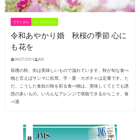
ブライダル
ライフスタイル
令和あやかり婚 秋桜の季節 心に
も花を
09/27/2019
JMS
収穫の秋、街は美味しいもので溢れています。秋が旬な食べ
物と言えばサンマに松茸。芋・栗・カボチャは定番です。た
だ、こうした食欲の秋を彩る食べ物は、美味しくてとても誘
惑の多いもの。いろんなアレンジで堪能できるからこそ、食
べ過