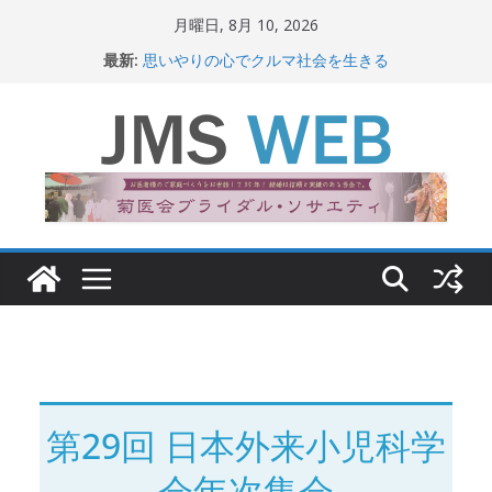
コ
月曜日, 8月 10, 2026
ン
最新:
思いやりの心でクルマ社会を生きる
テ
赤十字が繋ぐ人の命、人の尊厳
岐路に立つiPS 細胞研究
ン
関東大震災から100 年
ツ
新生ニッポン！
へ
ス
キ
ッ
プ
第29回 日本外来小児科学
会年次集会