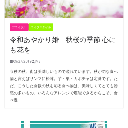
ブライダル
ライフスタイル
令和あやかり婚 秋桜の季節 心に
も花を
09/27/2019
JMS
収穫の秋、街は美味しいもので溢れています。秋が旬な食べ
物と言えばサンマに松茸。芋・栗・カボチャは定番です。た
だ、こうした食欲の秋を彩る食べ物は、美味しくてとても誘
惑の多いもの。いろんなアレンジで堪能できるからこそ、食
べ過