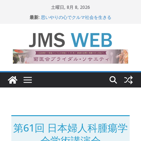
コ
土曜日, 8月 8, 2026
ン
最新:
思いやりの心でクルマ社会を生きる
テ
赤十字が繋ぐ人の命、人の尊厳
岐路に立つiPS 細胞研究
ン
関東大震災から100 年
ツ
新生ニッポン！
へ
ス
キ
ッ
プ
第61回 日本婦人科腫瘍学
会学術講演会