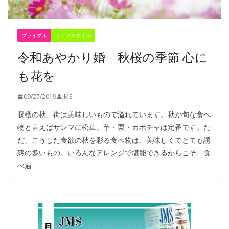
ブライダル
ライフスタイル
令和あやかり婚 秋桜の季節 心に
も花を
09/27/2019
JMS
収穫の秋、街は美味しいもので溢れています。秋が旬な食べ
物と言えばサンマに松茸。芋・栗・カボチャは定番です。た
だ、こうした食欲の秋を彩る食べ物は、美味しくてとても誘
惑の多いもの。いろんなアレンジで堪能できるからこそ、食
べ過