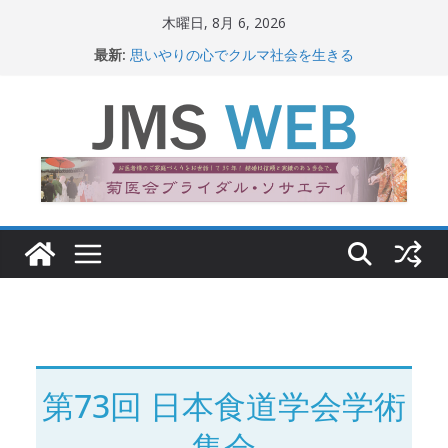
コ
木曜日, 8月 6, 2026
ン
最新:
思いやりの心でクルマ社会を生きる
テ
赤十字が繋ぐ人の命、人の尊厳
岐路に立つiPS 細胞研究
ン
関東大震災から100 年
ツ
新生ニッポン！
へ
ス
キ
ッ
プ
第73回 日本食道学会学術
集会