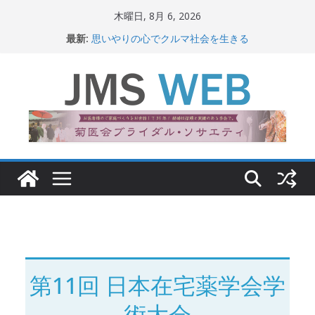
コ
木曜日, 8月 6, 2026
ン
最新:
思いやりの心でクルマ社会を生きる
テ
赤十字が繋ぐ人の命、人の尊厳
岐路に立つiPS 細胞研究
ン
関東大震災から100 年
ツ
新生ニッポン！
へ
ス
キ
ッ
プ
第11回 日本在宅薬学会学
術大会