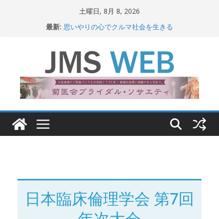
コ
土曜日, 8月 8, 2026
ン
最新:
思いやりの心でクルマ社会を生きる
テ
赤十字が繋ぐ人の命、人の尊厳
岐路に立つiPS 細胞研究
ン
関東大震災から100 年
ツ
新生ニッポン！
へ
ス
キ
ッ
プ
日本臨床倫理学会 第7回
年次大会