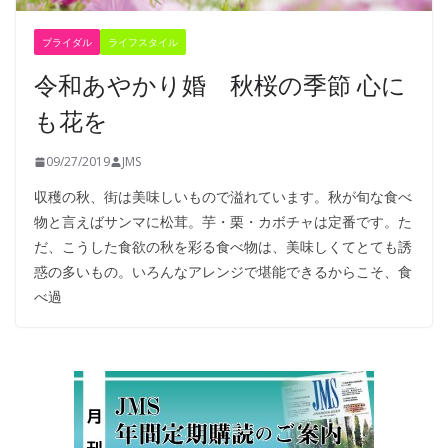
ブライダル
ライフスタイル
令和あやかり婚 秋桜の季節 心に
も花を
09/27/2019
JMS
収穫の秋、街は美味しいもので溢れています。秋が旬な食べ
物と言えばサンマに松茸。芋・栗・カボチャは定番です。た
だ、こうした食欲の秋を彩る食べ物は、美味しくてとても誘
惑の多いもの。いろんなアレンジで堪能できるからこそ、食
べ過