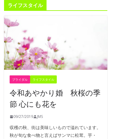
ライフスタイル
ブライダル
ライフスタイル
令和あやかり婚 秋桜の季
節 心にも花を
09/27/2019
JMS
収穫の秋、街は美味しいもので溢れています。
秋が旬な食べ物と言えばサンマに松茸。芋・