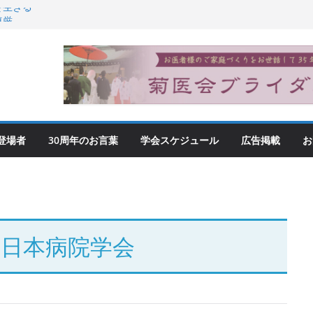
を生きる
尊厳
登場者
30周年のお言葉
学会スケジュール
広告掲載
お
回 日本病院学会