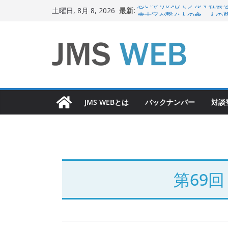
コ
最新:
思いやりの心でクルマ社会
土曜日, 8月 8, 2026
ン
赤十字が繋ぐ人の命、人の
岐路に立つiPS 細胞研究
テ
関東大震災から100 年
ン
新生ニッポン！
ツ
へ
ス
JMS WEBとは
バックナンバー
対談
キ
ッ
プ
第69