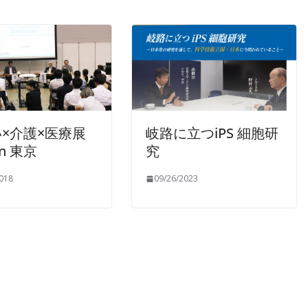
×介護×医療展
岐路に立つiPS 細胞研
in 東京
究
018
09/26/2023