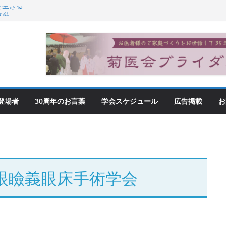
を生きる
尊厳
登場者
30周年のお言葉
学会スケジュール
広告掲載
お
本眼瞼義眼床手術学会