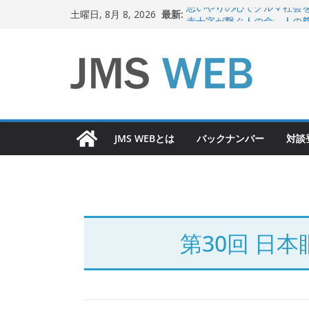
コ
最新:
思いやりの心でクルマ社会
土曜日, 8月 8, 2026
ン
赤十字が繋ぐ人の命、人の
岐路に立つiPS 細胞研究
テ
関東大震災から100 年
ン
新生ニッポン！
ツ
へ
ス
JMS WEBとは
バックナンバー
対談
キ
ッ
プ
第30回 日