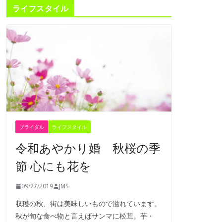
ライフスタイル
ブライダル
ライフスタイル
令和あやかり婚 秋桜の季
節 心にも花を
09/27/2019
JMS
収穫の秋、街は美味しいもので溢れています。
秋が旬な食べ物と言えばサンマに松茸。芋・