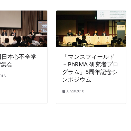
回日本心不全学
「マンスフィールド
術集会
－PhRMA 研究者プロ
グラム」5周年記念シ
018
ンポジウム
05/28/2018