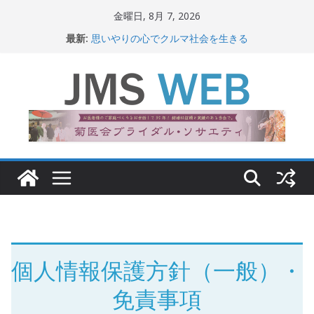
コ
金曜日, 8月 7, 2026
ン
最新:
思いやりの心でクルマ社会を生きる
テ
赤十字が繋ぐ人の命、人の尊厳
岐路に立つiPS 細胞研究
ン
関東大震災から100 年
ツ
新生ニッポン！
へ
ス
キ
ッ
プ
個人情報保護方針（一般）・
免責事項