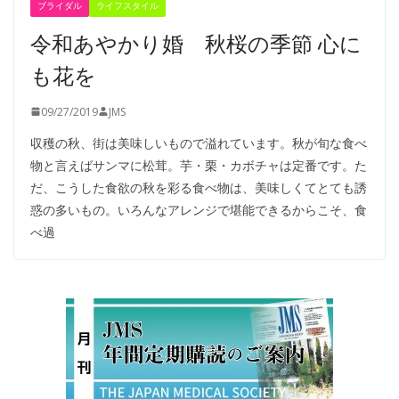
ブライダル
ライフスタイル
令和あやかり婚 秋桜の季節 心に
も花を
09/27/2019
JMS
収穫の秋、街は美味しいもので溢れています。秋が旬な食べ
物と言えばサンマに松茸。芋・栗・カボチャは定番です。た
だ、こうした食欲の秋を彩る食べ物は、美味しくてとても誘
惑の多いもの。いろんなアレンジで堪能できるからこそ、食
べ過