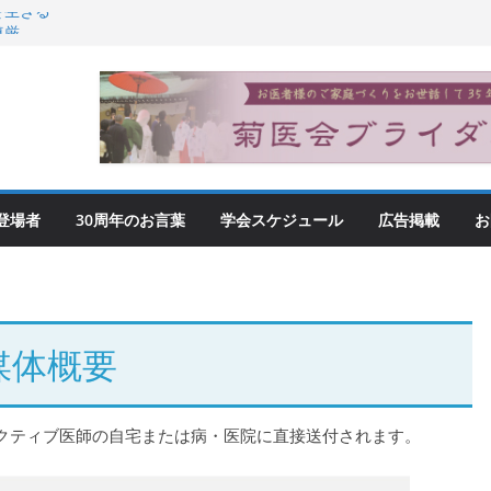
を生きる
尊厳
登場者
30周年のお言葉
学会スケジュール
広告掲載
お
媒体概要
ゼクティブ医師の自宅または病・医院に直接送付されます。