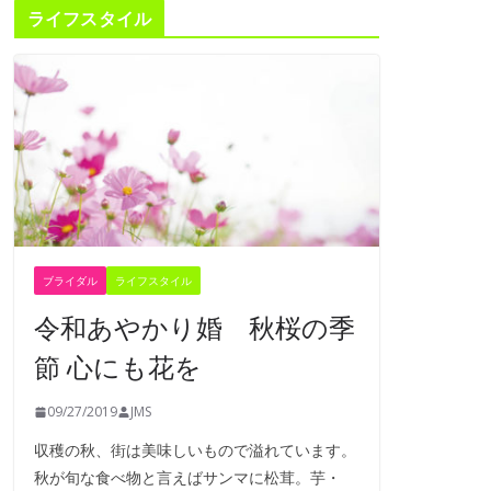
ライフスタイル
ブライダル
ライフスタイル
令和あやかり婚 秋桜の季
節 心にも花を
09/27/2019
JMS
収穫の秋、街は美味しいもので溢れています。
秋が旬な食べ物と言えばサンマに松茸。芋・