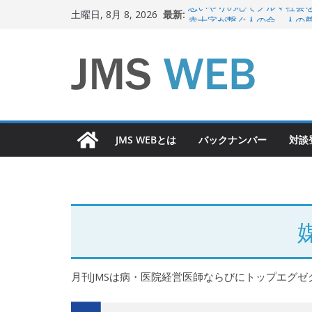
コ
最新:
思いやりの心でクルマ社会
土曜日, 8月 8, 2026
ン
赤十字が繋ぐ人の命、人の
岐路に立つiPS 細胞研究
テ
関東大震災から100 年
ン
新生ニッポン！
ツ
へ
ス
JMS WEBとは
バックナンバー
対談
キ
ッ
プ
月刊JMSは病・医院経営医師ならびにトップエグ