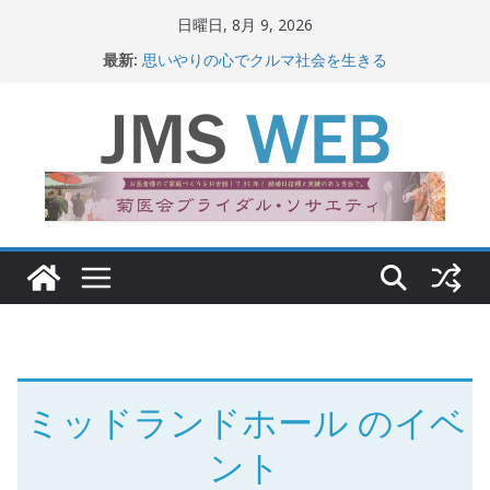
コ
日曜日, 8月 9, 2026
ン
最新:
思いやりの心でクルマ社会を生きる
テ
赤十字が繋ぐ人の命、人の尊厳
岐路に立つiPS 細胞研究
ン
関東大震災から100 年
ツ
新生ニッポン！
へ
ス
キ
ッ
プ
ミッドランドホール
のイベ
ント