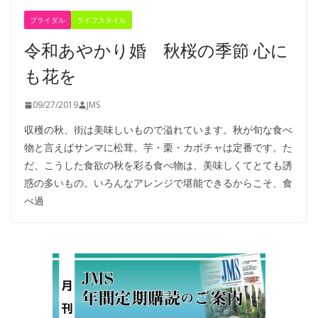
ブライダル
ライフスタイル
令和あやかり婚 秋桜の季節 心に
も花を
09/27/2019
JMS
収穫の秋、街は美味しいもので溢れています。秋が旬な食べ
物と言えばサンマに松茸。芋・栗・カボチャは定番です。た
だ、こうした食欲の秋を彩る食べ物は、美味しくてとても誘
惑の多いもの。いろんなアレンジで堪能できるからこそ、食
べ過