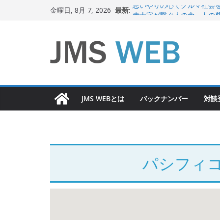
コ
最新:
思いやりの心でクルマ社会
金曜日, 8月 7, 2026
ン
赤十字が繋ぐ人の命、人の
岐路に立つiPS 細胞研究
テ
関東大震災から100 年
ン
新生ニッポン！
ツ
へ
ス
JMS WEBとは
バックナンバー
対談
キ
ッ
プ
パシフィ