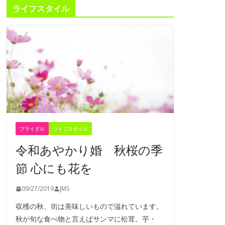
ライフスタイル
ブライダル
ライフスタイル
令和あやかり婚 秋桜の季
節 心にも花を
09/27/2019
JMS
収穫の秋、街は美味しいもので溢れています。
秋が旬な食べ物と言えばサンマに松茸。芋・