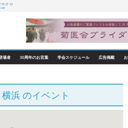
を生きる
尊厳
登場者
30周年のお言葉
学会スケジュール
広告掲載
お
コ横浜
のイベント