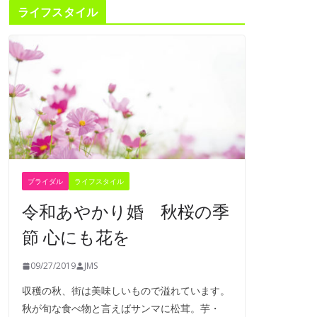
ライフスタイル
ブライダル
ライフスタイル
令和あやかり婚 秋桜の季
節 心にも花を
09/27/2019
JMS
収穫の秋、街は美味しいもので溢れています。
秋が旬な食べ物と言えばサンマに松茸。芋・