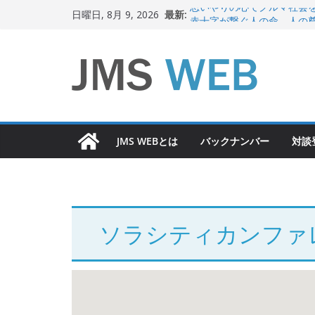
コ
最新:
思いやりの心でクルマ社会
日曜日, 8月 9, 2026
ン
赤十字が繋ぐ人の命、人の
岐路に立つiPS 細胞研究
テ
関東大震災から100 年
ン
新生ニッポン！
ツ
へ
ス
JMS WEBとは
バックナンバー
対談
キ
ッ
プ
ソラシティカンファ