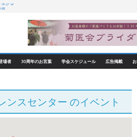
を生きる
尊厳
登場者
30周年のお言葉
学会スケジュール
広告掲載
お
レンスセンター
のイベント